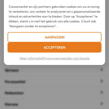
BeauTerra
Cocooncenter en zijn partners gebruiken cookies om uw ervaring
te verbeteren, ons verkeer te analyseren en u gepersonaliseerde
Cavaillès
inhoud en advertenties aan te bieden. Door op "Accepteren" te
klikken, stemt u in met het gebruik van alle cookies. U kunt ook
Jeanne en Provence
"doorgaan zonder te accepteren".
Mymosa
AANPASSEN
Coslys
ACCEPTEREN
Meer informatie
Privacyvoorwaarden van Google
Garancia
Qiriness
Puressentiel
Nuhanciam
Klorane