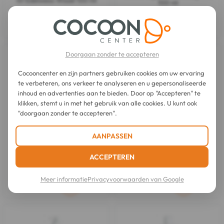
1st Edelweiss Wissel 100 ml
100 ml
10,24 €
8,50 €
Doorgaan zonder te accepteren
Cocooncenter en zijn partners gebruiken cookies om uw ervaring
te verbeteren, ons verkeer te analyseren en u gepersonaliseerde
inhoud en advertenties aan te bieden. Door op "Accepteren" te
klikken, stemt u in met het gebruik van alle cookies. U kunt ook
"doorgaan zonder te accepteren".
AANPASSEN
Gifrer
Mustela
Gestabiliseerde Oleo-kalkzalf
ACCEPTEREN
Luierwisselcrème 1 2 3 50 ml
100 ml
Meer informatie
Privacyvoorwaarden van Google
6,10 €
2,40 €