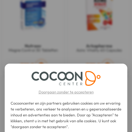
Nutreov
Arkopharma
Magne Control 30 Tabletten
Azinc Vitality 60 Capsules
7,10 €
7,70 €
Doorgaan zonder te accepteren
Cocooncenter en zijn partners gebruiken cookies om uw ervaring
te verbeteren, ons verkeer te analyseren en u gepersonaliseerde
inhoud en advertenties aan te bieden. Door op "Accepteren" te
klikken, stemt u in met het gebruik van alle cookies. U kunt ook
"doorgaan zonder te accepteren".