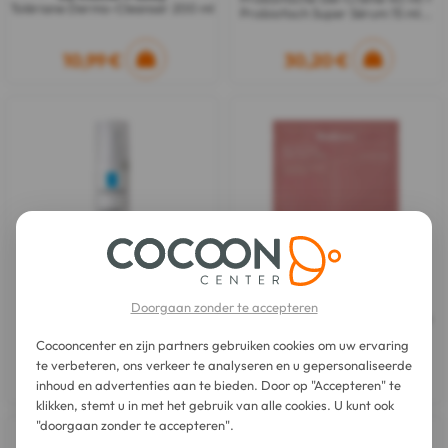
Tolériane Dermo-Cleanser 200 ml
Probiotisch Super Sérum 15 ml...
10,99 €
30,20 €
Biodance
Doorgaan zonder te accepteren
La Roche-Posay
Bio Collagen Real Deep Masque
Tolériane Sensitive Fluid 40 ml
34 g
Cocooncenter en zijn partners gebruiken cookies om uw ervaring
te verbeteren, ons verkeer te analyseren en u gepersonaliseerde
16,10 €
6,70 €
inhoud en advertenties aan te bieden. Door op "Accepteren" te
klikken, stemt u in met het gebruik van alle cookies. U kunt ook
"doorgaan zonder te accepteren".