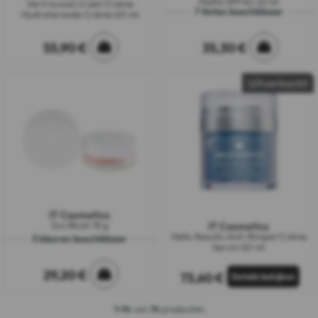
Matte SPF40 32 ml
Vertrouwen in een Crème
7 tinten beschikbaar
Hydraterende Crème 60 ml
55,90 €
35,30 €
Uitverkocht
IT Cosmetics
Sun Blush 18 g
IT Cosmetics
Hello Results Anti-Rimpel Crème
3 kleuren beschikbaar
Serum 50 ml
29,20 €
73,60 €
1-14
van
14
producten