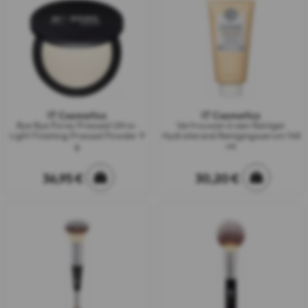
IT Cosmetics
IT Cosmetics
Bye Bye Pores Pressed Ultra-
Vertrouwen in een Reiniger
Light Finishing Pressed Powder 9
Hydraterend Reinigingsserum 148
g
ml
36,95 €
30,20 €