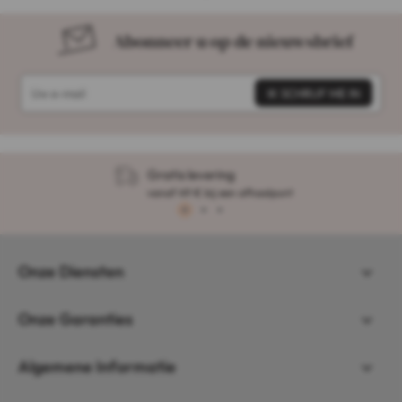
Abonneer u op de nieuwsbrief
Gratis levering
vanaf 49 € bij een afhaalpunt
1
2
3
Onze Diensten
Onze Garanties
Algemene Informatie