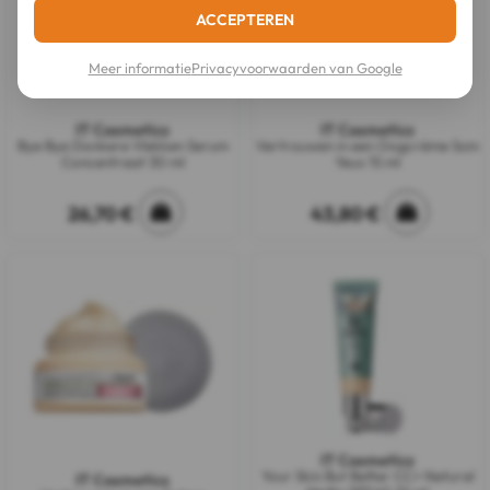
ACCEPTEREN
Meer informatie
Privacyvoorwaarden van Google
IT Cosmetics
IT Cosmetics
Bye Bye Donkere Vlekken Serum
Vertrouwen in een Oogcrème Soin
Concentraat 30 ml
Yeux 15 ml
26,70 €
43,80 €
IT Cosmetics
Your Skin But Better CC+ Natural
IT Cosmetics