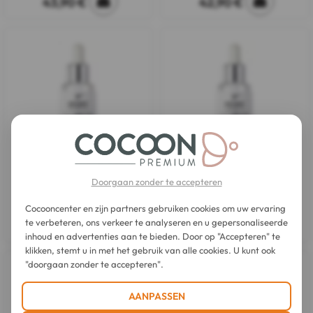
43,90 €
42,90 €
IT Cosmetics
IT Cosmetics
Doorgaan zonder te accepteren
Bye Bye Poriën Serum
Bye Bye Lines Anti-Rimpel
Concentraat 30 ml
Concentraat Serum 30 ml
Cocooncenter en zijn partners gebruiken cookies om uw ervaring
te verbeteren, ons verkeer te analyseren en u gepersonaliseerde
26,70 €
26,70 €
inhoud en advertenties aan te bieden. Door op "Accepteren" te
klikken, stemt u in met het gebruik van alle cookies. U kunt ook
"doorgaan zonder te accepteren".
AANPASSEN