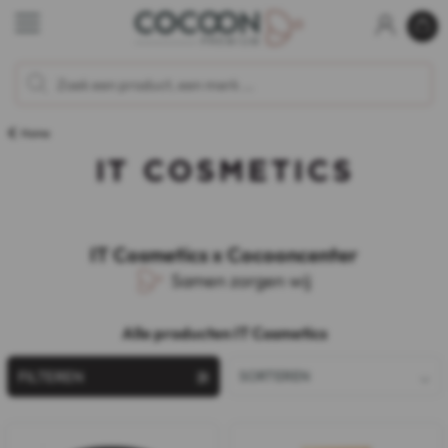
Home
IT Cosmetics x Cocooncenter
Samen zorgen wij
Alle producten IT Cosmetics
FILTEREN
SORTEREN