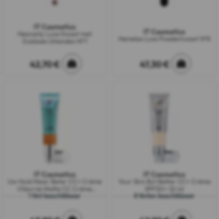
IT Cosmetics
IT Cosmetics
Heavenly Luxe Kwast met
Hemelse Luxe Poederkwast N°8
Dubbele Uiteinden N°7
42,70 €
47,30 €
IT Cosmetics
IT Cosmetics
Uw Huid Maar Beter CC+ Crème
Your Skin But Better CC+ Crème
Olievrije Matte CC Crème
SPF50+ 32 ml
1 tint beschikbaar
8 tinten beschikbaar
Correctrice Haute Couvrance...