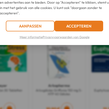
Tabletten
en advertenties aan te bieden. Door op "Accepteren" te klikken, stemt u
in met het gebruik van alle cookies. U kunt ook "doorgaan zonder te
accepteren".
 €
12,10 €
13,
AANPASSEN
ACCEPTEREN
Meer informatie
Privacyvoorwaarden van Google
ayer
Arkopharma
en 30 Tabletten
Arkogélules Griffonia 150 mg 5-
Euphytose
HTP 40 Gélules
 €
10,90 €
12,