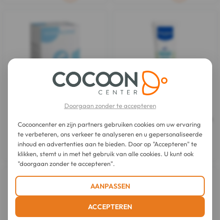
Doorgaan zonder te accepteren
Laboratoire Immubio
Mustela
Physionorm Baby Ferments
Verzachtende Pectorale Balsem
Cocooncenter en zijn partners gebruiken cookies om uw ervaring
Lactiques Vitamine D 7,5 ml
40 ml
te verbeteren, ons verkeer te analyseren en u gepersonaliseerde
inhoud en advertenties aan te bieden. Door op "Accepteren" te
12,50 €
10,95 €
klikken, stemt u in met het gebruik van alle cookies. U kunt ook
"doorgaan zonder te accepteren".
AANPASSEN
ACCEPTEREN