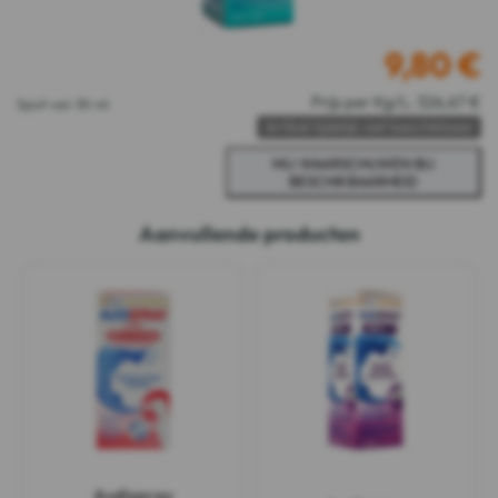
9,80
€
Prijs per Kg/L: 326,67 €
Spuit van 30 ml
Artikel tijdelijk niet beschikbaar
Aanvullende producten
Audispray