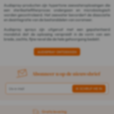
Audispray-producten zijn hypertone zeewateroplossingen die
een sterilisatiefilterproces ondergaan en microbiologisch
worden gecontroleerd. Het zeewater bevordert de dissociatie
en desintegratie van de bestanddelen van oorsmeer.
Audispray sprays zijn uitgerust met een gepatenteerd
mondstuk dat de oplossing verspreidt in de vorm van een
brede, zachte, fijne nevel die de hele gehoorgang bedekt.
AUDISPRAY ONTDEKKEN
Abonneer u op de nieuwsbrief
Gratis levering