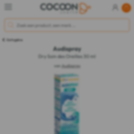
Oorhygiëne
Audispray
Dry Soin des Oreilles 30 ml
van
Audispray