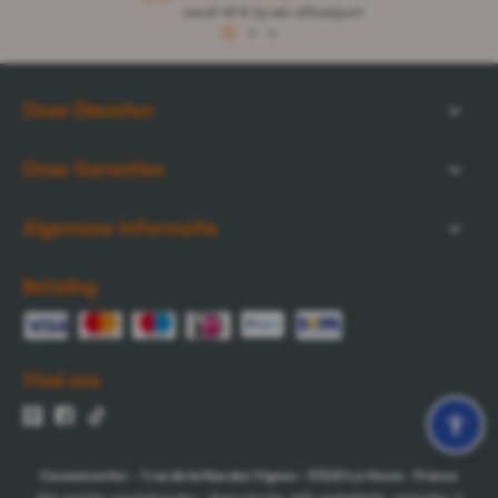
vanaf 49 € bij een afhaalpunt
1
2
3
Onze Diensten
Onze Garanties
Algemene Informatie
Betaling
Vind ons
Cocooncenter
-
1 rue de la Nau des Vignes
-
51520
La Veuve
-
France
Alle rechten voorbehouden - Reproductie, zelfs gedeeltelijk, verboden ©