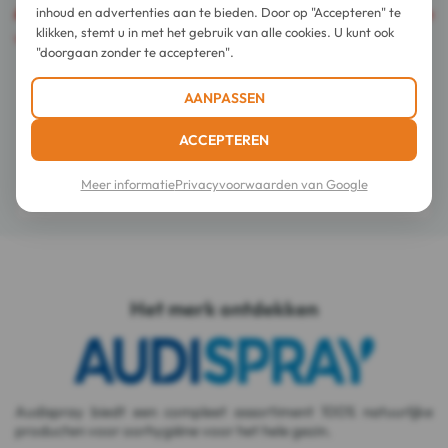
Let op
: Dit product is brandbaar, het kan niet met al onze
inhoud en advertenties aan te bieden. Door op "Accepteren" te
klikken, stemt u in met het gebruik van alle cookies. U kunt ook
vervoerders worden verzonden.
"doorgaan zonder te accepteren".
Gebruiksadvies
AANPASSEN
ACCEPTEREN
Samenstelling
Meer informatie
Privacyvoorwaarden van Google
Details
Het merk ontdekken
Audispray biedt een compleet assortiment 100% natuurlijke
producten voor oorhygiëne voor het hele gezin.