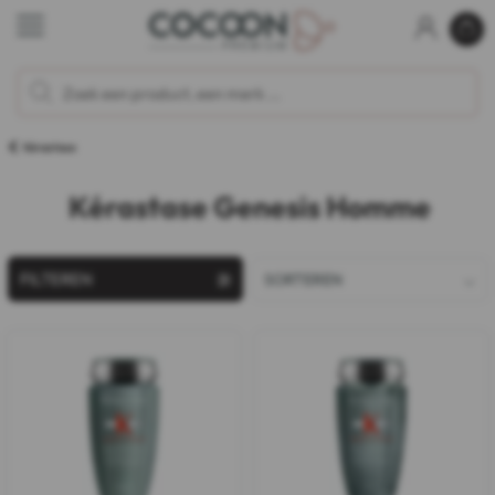
Kérastase
Kérastase Genesis Homme
FILTEREN
SORTEREN