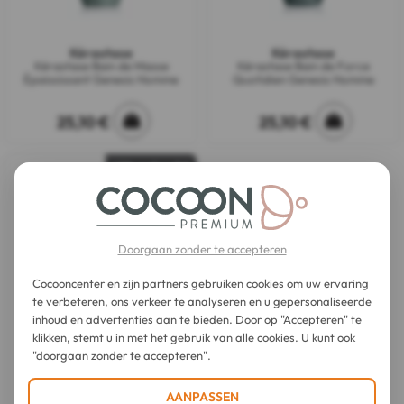
Kérastase
Kérastase
Kérastase Bain de Masse
Kérastase Bain de Force
Épaississant Genesis Homme
Quotidien Genesis Homme
25,10 €
25,10 €
Uitverkocht
Doorgaan zonder te accepteren
Cocooncenter en zijn partners gebruiken cookies om uw ervaring
te verbeteren, ons verkeer te analyseren en u gepersonaliseerde
inhoud en advertenties aan te bieden. Door op "Accepteren" te
klikken, stemt u in met het gebruik van alle cookies. U kunt ook
Kérastase
"doorgaan zonder te accepteren".
Kérastase Serum Anti-Chute
Fortifiant Genesis Homme
AANPASSEN